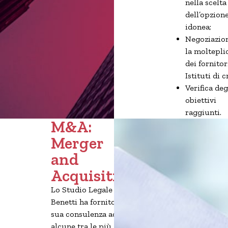
nella scelta
dell’opzion
idonea;
Negoziazio
la moltepli
dei fornitor
Istituti di c
Verifica deg
obiettivi
raggiunti.
M&A:
Merger
and
Acquisition
Lo Studio Legale
Benetti ha fornito la
sua consulenza ad
alcune tra le più