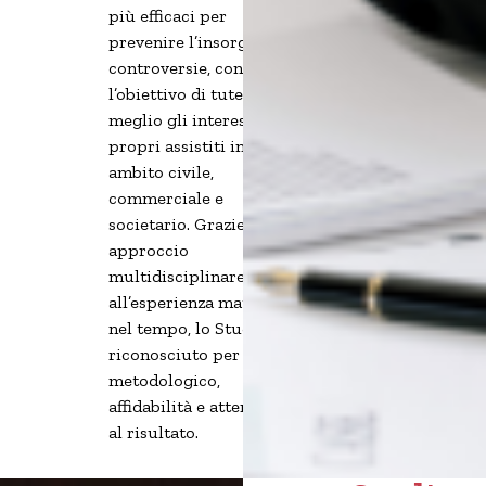
più efficaci per
prevenire l’insorgere di
controversie, con
l’obiettivo di tutelare al
meglio gli interessi dei
propri assistiti in
ambito civile,
commerciale e
societario. Grazie a un
approccio
multidisciplinare e
all’esperienza maturata
nel tempo, lo Studio è
riconosciuto per rigore
metodologico,
affidabilità e attenzione
al risultato.