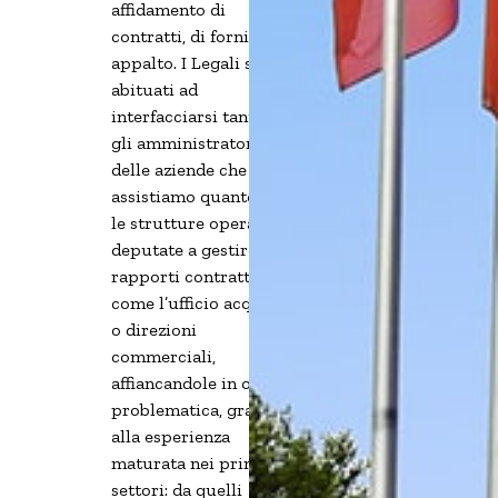
affidamento di
contratti, di fornitura e
appalto. I Legali sono
abituati ad
interfacciarsi tanto con
gli amministratori
delle aziende che
assistiamo quanto con
le strutture operative
deputate a gestire i
rapporti contrattuali
come l’ufficio acquisti
o direzioni
commerciali,
affiancandole in ogni
problematica, grazie
alla esperienza
maturata nei principali
settori: da quelli