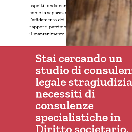
aspetti fondamentali
come la separazione,
l’affidamento dei figli, i
rapporti patrimoniali e
il mantenimento.
Stai cercando un
studio di consulen
legale stragiudizia
necessiti di
consulenze
specialistiche in
Diritto societario,