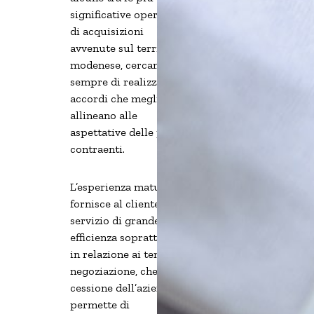
significative operazioni
di acquisizioni
avvenute sul territorio
modenese, cercando
sempre di realizzare gli
accordi che meglio si
allineano alle
aspettative delle parti
contraenti.
L’esperienza maturata
fornisce al cliente un
servizio di grande
efficienza soprattutto
in relazione ai tempi di
negoziazione, che, nella
cessione dell’azienda,
permette di