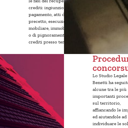
le fasi del recupero
crediti: ingiunzioni di
pagamento, atti di
precetto, esecuzione
mobiliare, immobiliare
o di pignoramento di
crediti presso terzi.
Procedu
concorsu
Lo Studio Legale
Benetti ha seguit
alcune tra le più
importanti proc
sul territorio,
affiancando le i
ed aiutandole ad
individuare le so