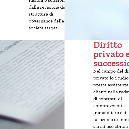
fusioni o scissioni e/o
dalla revisione della
struttura di
governance della
società target.
Diritto
privato 
successi
Nel campo del di
privato lo Studio
presta assistenza
clienti nella red
di contratti di
compravendita
immobiliare e di
locazione di immo
sia ad uso abitat