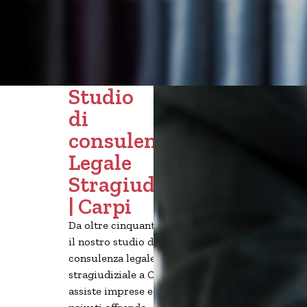
Studio
di
consulenza
Legale
Stragiudiziale
| Carpi
Da oltre cinquant’anni,
il nostro studio di
consulenza legale
stragiudiziale a Carpi
assiste imprese e