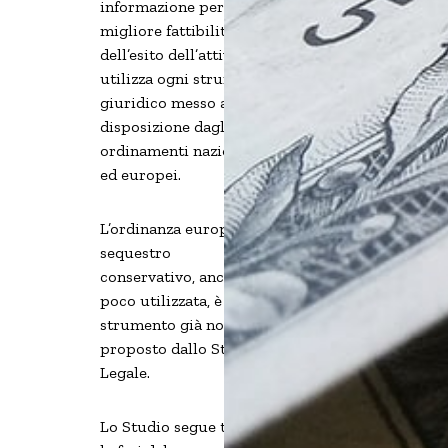
informazione per la
migliore fattibilità
dell’esito dell’attività,
utilizza ogni strumento
giuridico messo a
disposizione dagli
ordinamenti nazionali
ed europei.
L’ordinanza europea di
sequestro
conservativo, ancora
poco utilizzata, è uno
strumento già noto e
proposto dallo Studio
Legale.
Lo Studio segue tutte