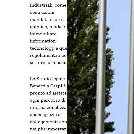
industriali, come
costruzioni,
manifatturiero,
chimico, moda e
immobiliare,
information
technology, a quelli più
regolamentati come il
settore farmaceutico.
Lo Studio legale
Benetti a Carpi è
pronto ad assistervi in
ogni percorso di
internazionalizzazione
anche grazie ai
collegamenti con studi
nei più importanti