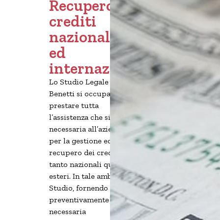
Recupero
crediti
nazionale
ed
internazionale
Lo Studio Legale
Benetti si occupa di
prestare tutta
l’assistenza che sia
necessaria all’azienda
per la gestione ed il
recupero dei crediti
tanto nazionali quanto
esteri. In tale ambito, lo
Studio, fornendo
preventivamente ogni
necessaria