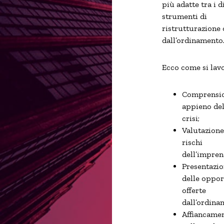
più adatte tra i d
strumenti di
ristrutturazione 
dall’ordinamento
Ecco come si lavo
Comprensi
appieno del
crisi;
Valutazione
rischi
dell’impren
Presentazi
delle oppor
offerte
dall’ordina
Affiancame