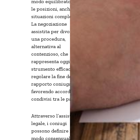
modo equilibrato tutte
le posizioni, anche in
situazioni complesse.
La negoziazione
assistita per divorzio è
una procedura,
alternativa al
contenzioso, che
rappresenta oggi uno
strumento efficace per
regolare la fine del
rapporto coniugale,
favorendo accordi
condivisi tra le parti.
Attraverso l’assistenza
legale, i coniugi
possono definire in
modo consensuale