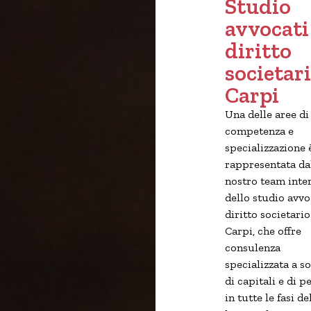
Studio
avvocati
diritto
societari
Carpi
Una delle aree di
competenza e
specializzazione 
rappresentata da
nostro team inte
dello studio avvo
diritto societario
Carpi, che offre
consulenza
specializzata a s
di capitali e di p
in tutte le fasi de